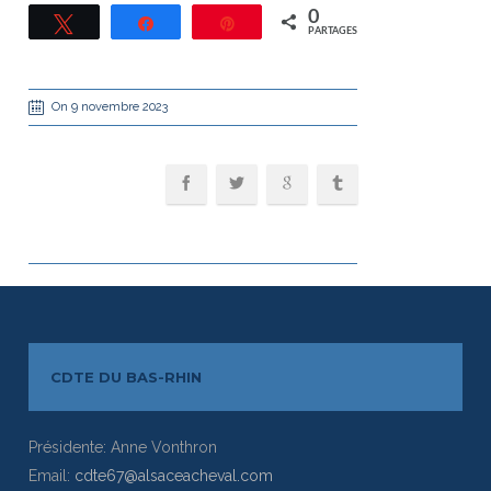
0
Tweetez
Partagez
Épingle
PARTAGES
On 9 novembre 2023
CDTE DU BAS-RHIN
Présidente: Anne Vonthron
Email:
cdte67@alsaceacheval.com