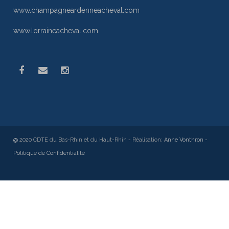
www.champagneardenneacheval.com
www.lorraineacheval.com
@
2020 CDTE du Bas-Rhin et du Haut-Rhin - Réalisation:
Anne Vonthron
-
Politique de Confidentialité