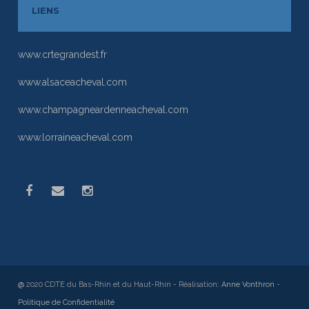
LIENS
www.crtegrandest.fr
www.alsaceacheval.com
www.champagneardenneacheval.com
www.lorraineacheval.com
@
2020 CDTE du Bas-Rhin et du Haut-Rhin - Réalisation:
Anne Vonthron
-
Politique de Confidentialité