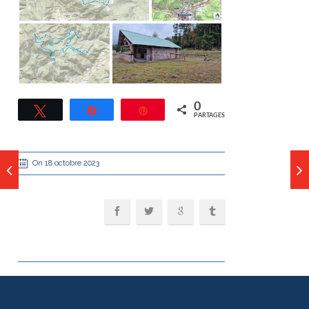
0
Tweetez
Partagez
Épingle
PARTAGES
On 18 octobre 2023