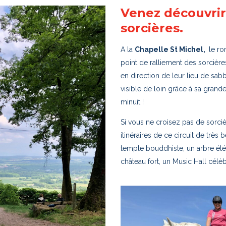
Venez découvrir
sorcières.
A la
Chapelle St Michel,
le ron
point de ralliement des sorcièr
en direction de leur lieu de sabb
visible de loin grâce à sa grande
minuit !
Si vous ne croisez pas de sorci
itinéraires de ce circuit de très
temple bouddhiste, un arbre élé
château fort, un Music Hall célè