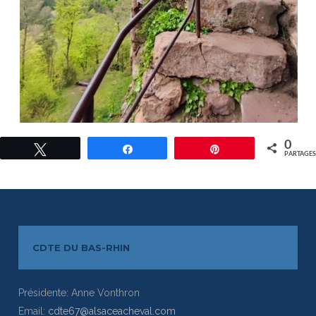
0
Tweetez
Partagez
Épingle
PARTAGE
CDTE DU BAS-RHIN
Présidente: Anne Vonthron
Email:
cdte67@alsaceacheval.com