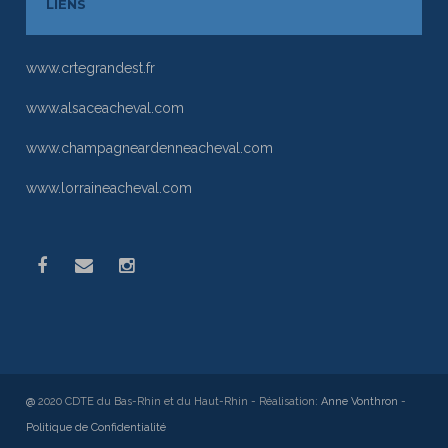
LIENS
www.crtegrandest.fr
www.alsaceacheval.com
www.champagneardenneacheval.com
www.lorraineacheval.com
@
2020 CDTE du Bas-Rhin et du Haut-Rhin - Réalisation:
Anne Vonthron
-
Politique de Confidentialité