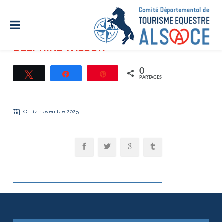
DELPHINE WISSON
0
Tweetez
Partagez
Épingle
PARTAGES
On 14 novembre 2025