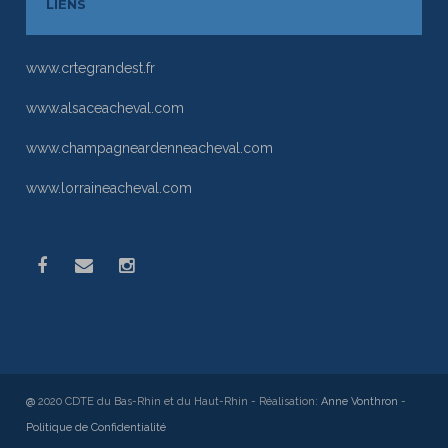
LIENS
www.crtegrandest.fr
www.alsaceacheval.com
www.champagneardenneacheval.com
www.lorraineacheval.com
@
2020 CDTE du Bas-Rhin et du Haut-Rhin - Réalisation:
Anne Vonthron
-
Politique de Confidentialité