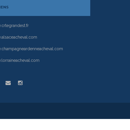
IENS
crtegrandest.fr
alsaceacheval.com
.champagneardenneacheval.com
lorraineacheval.com