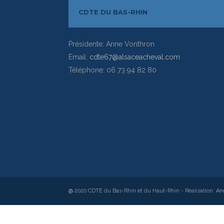
CDTE DU BAS-RHIN
Présidente: Anne Vonthron
Email:
cdte67@alsaceacheval.com
Téléphone: 06 73 94 82 80
@
2020 CDTE du Bas-Rhin et du Haut-Rhin - Réalisation:
An