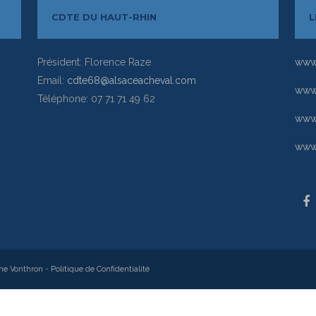
CDTE DU HAUT-RHIN
L
Président: Florence Raze
www.
Email:
cdte68@alsaceacheval.com
www.
Téléphone: 07 71 71 49 62
www
www.
ne Vonthron
-
Politique de Confidentialité