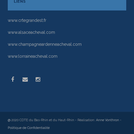
LIENS
www.crtegrandest.fr
www.alsaceacheval.com
www.champagneardenneacheval.com
www.lorraineacheval.com
@
2020 CDTE du Bas-Rhin et du Haut-Rhin - Réalisation:
Anne Vonthron
-
Politique de Confidentialité