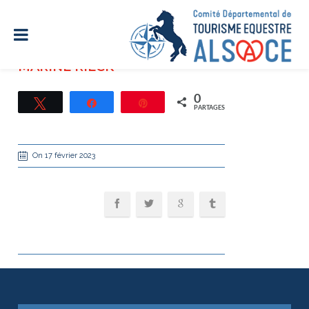
MARINE RIECK
0
Tweetez
Partagez
Épingle
PARTAGES
On 17 février 2023