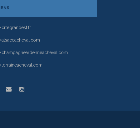
IENS
crtegrandest.fr
alsaceacheval.com
.champagneardenneacheval.com
lorraineacheval.com