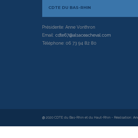
CDTE DU BAS-RHIN
Présidente: Anne Vonthron
Email:
cdte67@alsaceacheval.com
Téléphone: 06 73 94 82 80
@
2020 CDTE du Bas-Rhin et du Haut-Rhin - Réalisation:
An