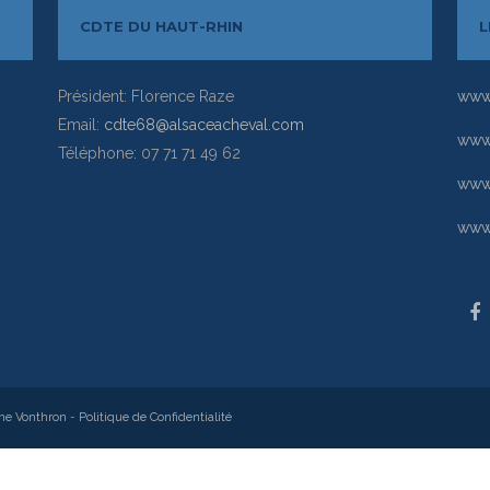
CDTE DU HAUT-RHIN
L
Président: Florence Raze
www.
Email:
cdte68@alsaceacheval.com
www.
Téléphone: 07 71 71 49 62
www
www.
ne Vonthron
-
Politique de Confidentialité