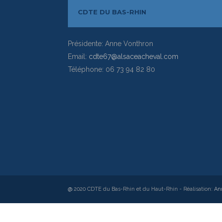
CDTE DU BAS-RHIN
Présidente: Anne Vonthron
Email:
cdte67@alsaceacheval.com
Téléphone: 06 73 94 82 80
@
2020 CDTE du Bas-Rhin et du Haut-Rhin - Réalisation:
An