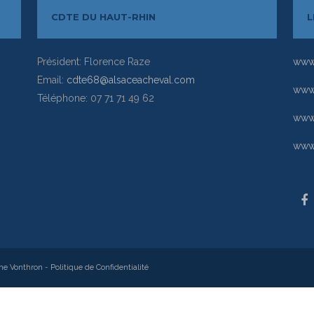
CDTE DU HAUT-RHIN
L
Président: Florence Raze
www.
Email:
cdte68@alsaceacheval.com
www.
Téléphone: 07 71 71 49 62
www
www.
ne Vonthron
-
Politique de Confidentialité