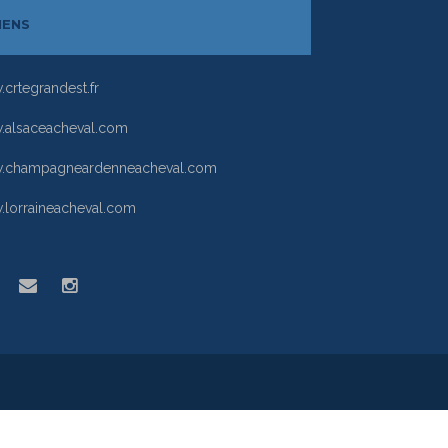
IENS
crtegrandest.fr
alsaceacheval.com
.champagneardenneacheval.com
lorraineacheval.com