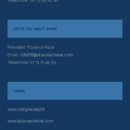
Téléphone: 06 73 94 82 80
CDTE DU HAUT-RHIN
Président: Florence Raze
Email:
cdte68@alsaceacheval.com
Téléphone: 07 71 71 49 62
LIENS
www.crtegrandest.fr
www.alsaceacheval.com