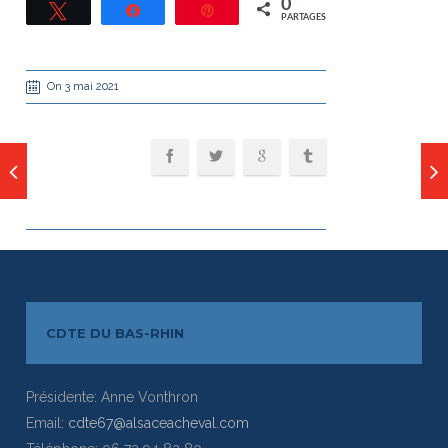
0
Tweetez
Partagez
Épingle
PARTAGES
On 3 mai 2021
CDTE DU BAS-RHIN
Présidente: Anne Vonthron
Email:
cdte67@alsaceacheval.com