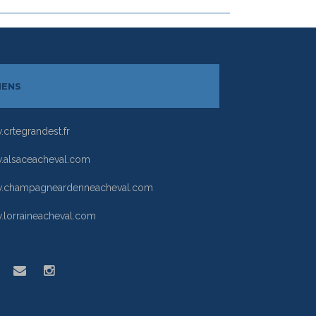
IENS
crtegrandest.fr
alsaceacheval.com
.champagneardenneacheval.com
lorraineacheval.com