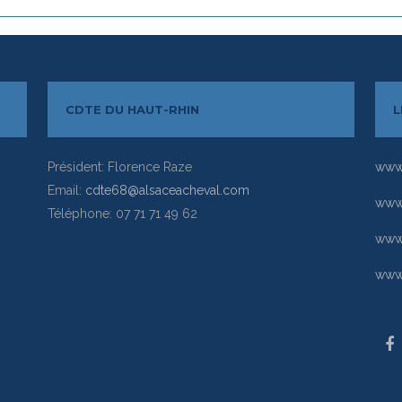
CDTE DU HAUT-RHIN
L
Président: Florence Raze
www.
Email:
cdte68@alsaceacheval.com
www.
Téléphone: 07 71 71 49 62
www
www.