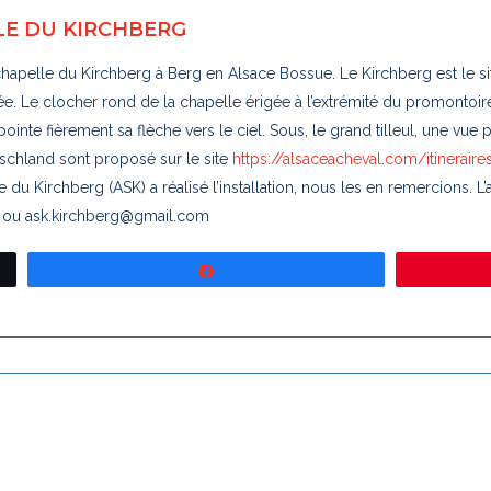
LE DU KIRCHBERG
a chapelle du Kirchberg à Berg en Alsace Bossue. Le Kirchberg est le
ée. Le clocher rond de la chapelle érigée à l’extrémité du promontoir
, pointe fièrement sa flèche vers le ciel. Sous, le grand tilleul, une vu
rschland sont proposé sur le site
https://alsaceacheval.com/itineraire
e du Kirchberg (ASK) a réalisé l’installation, nous les en remercions. 
9 ou ask.kirchberg@gmail.com
Partagez