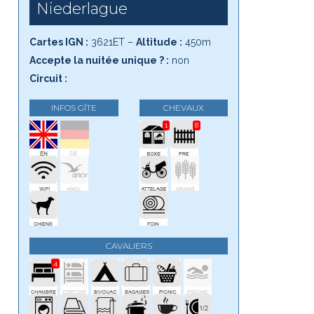
Niederlague
Cartes IGN :
3621ET –
Altitude :
450m
Accepte la nuitée unique ? :
non
Circuit :
INFOS GÎTE
CHEVAUX
1
8
CAVALIERS
4