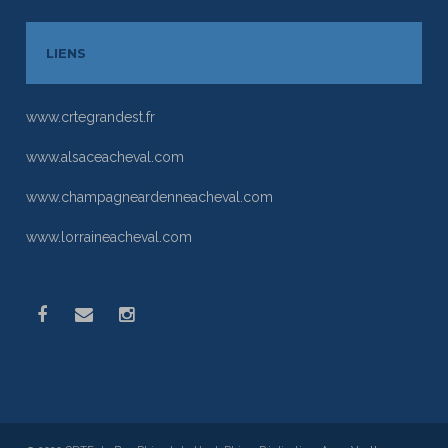
LIENS
www.crtegrandest.fr
www.alsaceacheval.com
www.champagneardenneacheval.com
www.lorraineacheval.com