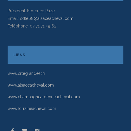
Président: Florence Raze
Email:
cdte68@alsaceacheval.com
Téléphone: 07 71 71 49 62
LIENS
www.crtegrandest.fr
www.alsaceacheval.com
www.champagneardenneacheval.com
www.lorraineacheval.com