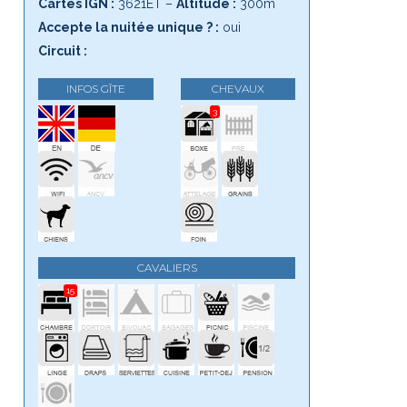
Cartes IGN :
3621ET –
Altitude :
300m
Accepte la nuitée unique ? :
oui
Circuit :
INFOS GÎTE
CHEVAUX
3
CAVALIERS
15