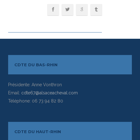
CDTE DU BAS-RHIN
Présidente: Anne Vonthron
Email:
cdte67@alsaceacheval.com
Téléphone: 06 73 94 82 80
CDTE DU HAUT-RHIN