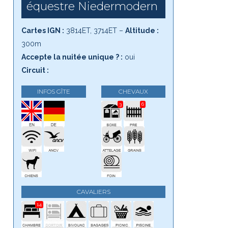
équestre Niedermodern
Cartes IGN :
3814ET, 3714ET –
Altitude :
300m
Accepte la nuitée unique ? :
oui
Circuit :
INFOS GÎTE
CHEVAUX
3
6
CAVALIERS
14