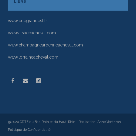
LIENS
www.crtegrandest.fr
www.alsaceacheval.com
www.champagneardenneacheval.com
www.lorraineacheval.com
@
2020 CDTE du Bas-Rhin et du Haut-Rhin - Réalisation:
Anne Vonthron
-
Politique de Confidentialité