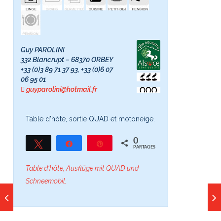
Guy PAROLINI
332 Blancrupt – 68370 ORBEY
+33 (0)3 89 71 37 93, +33 (0)6 07
06 95 01
guyparolini@hotmail.fr
Table d’hôte, sortie QUAD et motoneige.
0
Tweetez
Partagez
Épingle
PARTAGES
Table d‘hôte, Ausflüge mit QUAD und
Schneemobil.