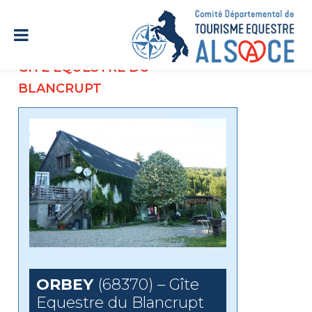
GÎTE EQUESTRE DU
BLANCRUPT
ORBEY
(68370) – Gîte
Equestre du Blancrupt