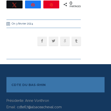
0
Tweetez
Partagez
Épingle
PARTAGES
On 3 février 2024
CDTE DU BAS-RHIN
Présidente: Anne Vonthron
Email:
cdte67@alsaceacheval.com