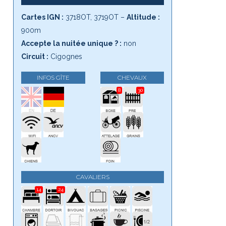
Cartes IGN :
3718OT, 3719OT –
Altitude :
900m
Accepte la nuitée unique ? :
non
Circuit :
Cigognes
INFOS GÎTE
CHEVAUX
8
30
CAVALIERS
14
24