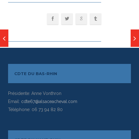
CDTE DU BAS-RHIN
Présidente: Anne Vonthron
Email:
cdte67@alsaceacheval.com
Téléphone: 06 73 94 82 80