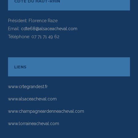
CDTE DU HAUT-RHIN
Président: Florence Raze
Email:
cdte68@alsaceacheval.com
Téléphone: 07 71 71 49 62
LIENS
www.crtegrandest.fr
www.alsaceacheval.com
www.champagneardenneacheval.com
www.lorraineacheval.com