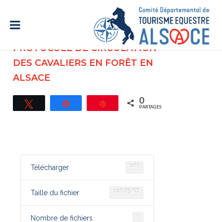
PROTOCOLE DE CIRCULATION
DES CAVALIERS EN FORÊT EN
ALSACE
0
Tweetez
Partagez
Épingle
PARTAGES
200
Télécharger
120.85 KB
Taille du fichier
1
Nombre de fichiers