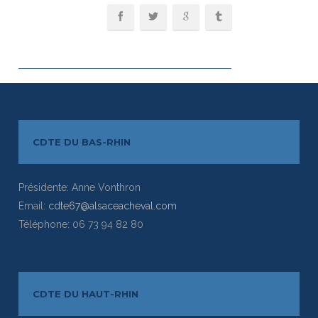
CDTE DU BAS-RHIN
Présidente: Anne Vonthron
Email:
cdte67@alsaceacheval.com
Téléphone: 06 73 94 82 80
CDTE DU HAUT-RHIN