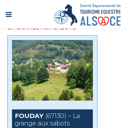
LA GRANGE AUX SABOTS
FOUDAY
(67130) – La
grange aux sabots