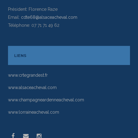
Président: Florence Raze
Email:
cdte68@alsaceacheval.com
Téléphone: 07 71 71 49 62
LIENS
www.crtegrandest.fr
www.alsaceacheval.com
www.champagneardenneacheval.com
www.lorraineacheval.com