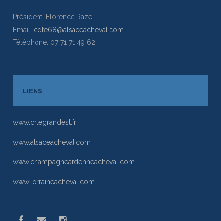
Président: Florence Raze
Email:
cdte68@alsaceacheval.com
Téléphone: 07 71 71 49 62
LIENS
www.crtegrandest.fr
www.alsaceacheval.com
www.champagneardenneacheval.com
www.lorraineacheval.com