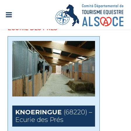
ECURIE DES PRÉS
KNOERINGUE
(68220) –
Ecurie des Prés