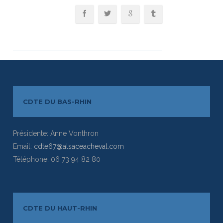
CDTE DU BAS-RHIN
Présidente: Anne Vonthron
Email:
cdte67@alsaceacheval.com
Téléphone: 06 73 94 82 80
CDTE DU HAUT-RHIN