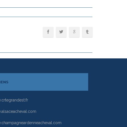
IENS
crtegrandest.fr
alsaceacheval.com
.champagneardenneacheval.com