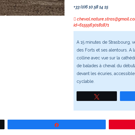
+33 (0)6 10 58 14 15
cheval.nature.stras@gmail.c
id=61555630181871
A 15 minutes de Strasbourg, ve
des Forts et ses alentours. A 
colline avec vue sur la cathéd
de balades à cheval du débuta
devant les écuries, accessibl
cyclable.
Tweetez
Partagez