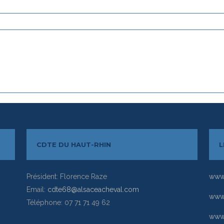
CDTE DU HAUT-RHIN
L
Président: Florence Raze
www.
Email:
cdte68@alsaceacheval.com
www.
Téléphone: 07 71 71 49 62
www