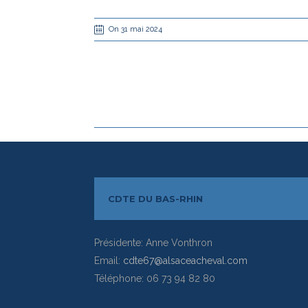
On 31 mai 2024
CDTE DU BAS-RHIN
Présidente: Anne Vonthron
Email:
cdte67@alsaceacheval.com
Téléphone: 06 73 94 82 80