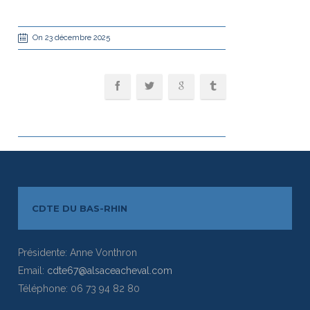
On 23 décembre 2025
CDTE DU BAS-RHIN
Présidente: Anne Vonthron
Email:
cdte67@alsaceacheval.com
Téléphone: 06 73 94 82 80