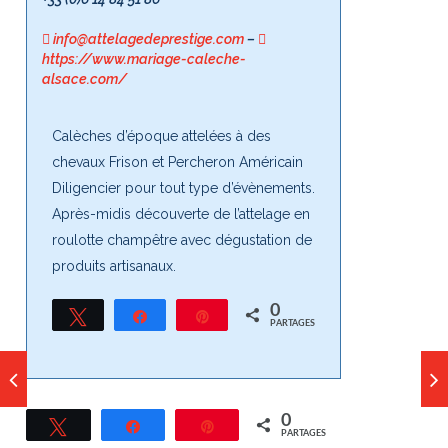
info@attelagedeprestige.com
–
https://www.mariage-caleche-
alsace.com/
Calèches d’époque attelées à des
chevaux Frison et Percheron Américain
Diligencier pour tout type d’évènements.
Après-midis découverte de l’attelage en
roulotte champêtre avec dégustation de
produits artisanaux.
0
Tweetez
Partagez
Épingle
PARTAGES
0
Tweetez
Partagez
Épingle
PARTAGES