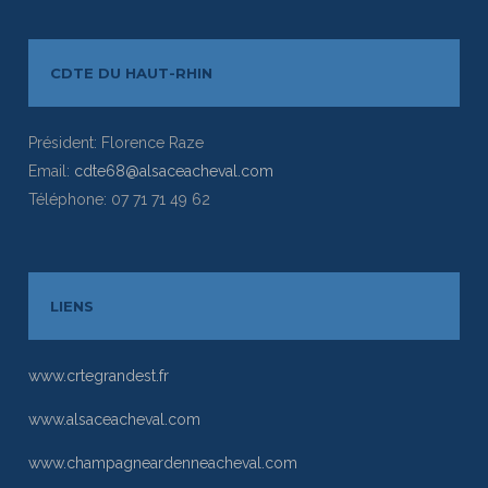
CDTE DU HAUT-RHIN
Président: Florence Raze
Email:
cdte68@alsaceacheval.com
Téléphone: 07 71 71 49 62
LIENS
www.crtegrandest.fr
www.alsaceacheval.com
www.champagneardenneacheval.com