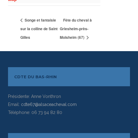
Songe et fantaisie
Fête du cheval à
sur la colline de Saint
Griesheim-près-
Gilles
Molsheim (67)
CDTE DU BAS-RHIN
Présidente: Anne Vonthron
Email:
cdte67@alsaceacheval.com
Téléphone: 06 73 94 82 80