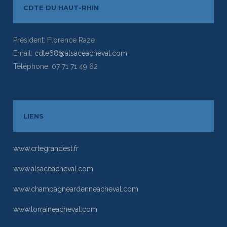
CDTE DU HAUT-RHIN
Président: Florence Raze
Email:
cdte68@alsaceacheval.com
Téléphone: 07 71 71 49 62
LIENS
www.crtegrandest.fr
www.alsaceacheval.com
www.champagneardenneacheval.com
www.lorraineacheval.com