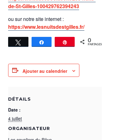
de-St-Gilles-100429762394243
ou sur notre site internet :
https://www.lesnuitsdestgilles.fr/
0
Tweetez
Partagez
Épingle
PARTAGES
Ajouter au calendrier
DÉTAILS
Date :
4 juillet
ORGANISATEUR
Les cavaliers du Rêve