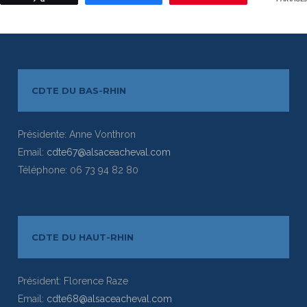
CDTE DU BAS-RHIN
Présidente: Anne Vonthron
Email:
cdte67@alsaceacheval.com
Téléphone: 06 73 94 82 80
CDTE DU HAUT-RHIN
Président: Florence Raze
Email:
cdte68@alsaceacheval.com