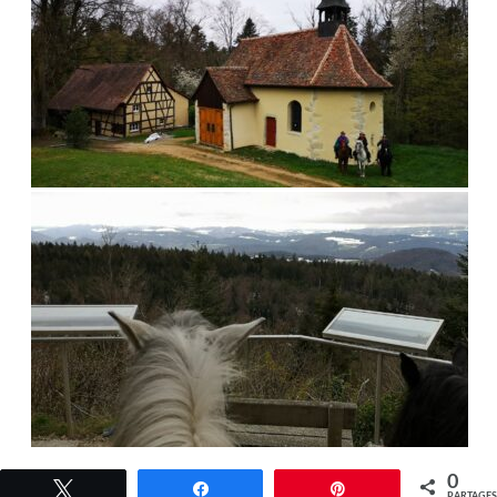
0
Tweetez
Partagez
Épingle
PARTAGE