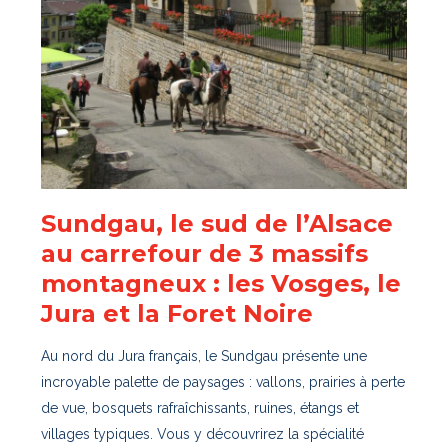
Sundgau, le sud de l’Alsace
au carrefour de 3 massifs
montagneux : les Vosges, le
Jura et la Foret Noire
Au nord du Jura français, le Sundgau présente une
incroyable palette de paysages : vallons, prairies à perte
de vue, bosquets rafraîchissants, ruines, étangs et
villages typiques. Vous y découvrirez la spécialité