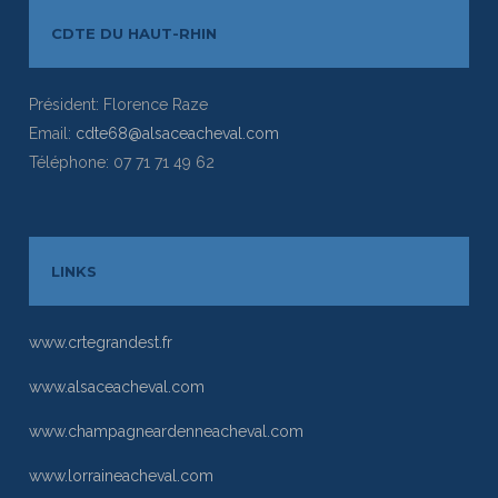
CDTE DU HAUT-RHIN
Président: Florence Raze
Email:
cdte68@alsaceacheval.com
Téléphone: 07 71 71 49 62
LINKS
www.crtegrandest.fr
www.alsaceacheval.com
www.champagneardenneacheval.com
www.lorraineacheval.com