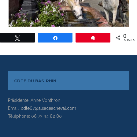
0
Twittern
Teilen
Pin
SHARES
CDTE DU BAS-RHIN
Präsidente: Anne Vonthron
Email:
cdte67@alsaceacheval.com
Téléphone: 06 73 94 82 80