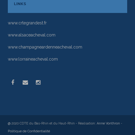
LINKS
www.crtegrandest.fr
www.alsaceacheval.com
www.champagneardenneacheval.com
www.lorraineacheval.com
@
2020 CDTE du Bas-Rhin et du Haut-Rhin - Réalisation:
Anne Vonthron
-
Politique de Confidentialité